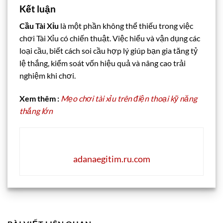
Kết luận
Cầu Tài Xỉu
là một phần không thể thiếu trong việc
chơi Tài Xỉu có chiến thuật. Việc hiểu và vận dụng các
loại cầu, biết cách soi cầu hợp lý giúp bạn gia tăng tỷ
lệ thắng, kiểm soát vốn hiệu quả và nâng cao trải
nghiệm khi chơi.
Xem thêm :
Mẹo chơi tài xỉu trên điện thoại kỹ năng
thắng lớn
adanaegitim.ru.com