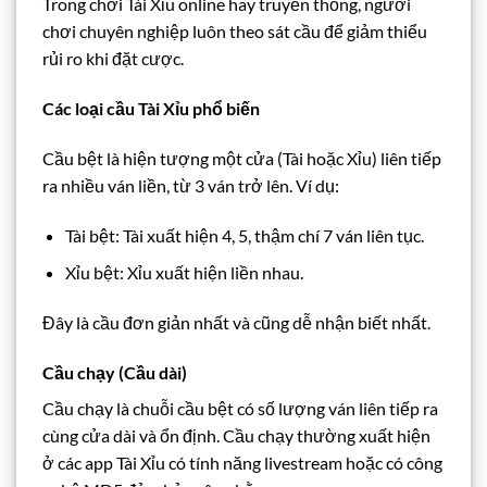
Trong chơi Tài Xỉu online hay truyền thống, người
chơi chuyên nghiệp luôn theo sát cầu để giảm thiểu
rủi ro khi đặt cược.
Các loại cầu Tài Xỉu phổ biến
Cầu bệt là hiện tượng một cửa (Tài hoặc Xỉu) liên tiếp
ra nhiều ván liền, từ 3 ván trở lên. Ví dụ:
Tài bệt: Tài xuất hiện 4, 5, thậm chí 7 ván liên tục.
Xỉu bệt: Xỉu xuất hiện liền nhau.
Đây là cầu đơn giản nhất và cũng dễ nhận biết nhất.
Cầu chạy (Cầu dài)
Cầu chạy là chuỗi cầu bệt có số lượng ván liên tiếp ra
cùng cửa dài và ổn định. Cầu chạy thường xuất hiện
ở các app Tài Xỉu có tính năng livestream hoặc có công