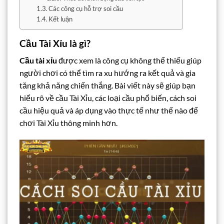
Các công cụ hỗ trợ soi cầu
Kết luận
Cầu Tài Xỉu là gì?
Cầu tài xỉu
được xem là công cụ không thể thiếu giúp
người chơi có thể tìm ra xu hướng ra kết quả và gia
tăng khả năng chiến thắng. Bài viết này sẽ giúp bạn
hiểu rõ về cầu Tài Xỉu, các loại cầu phổ biến, cách soi
cầu hiệu quả và áp dụng vào thực tế như thế nào để
chơi Tài Xỉu thông minh hơn.