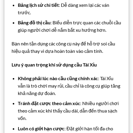
Bảng lịch sử chi tiết
: Dễ dàng xem lại các ván
trước.
Bảng đồ thị cầu
: Biểu diễn trực quan các chuỗi cầu
giúp người chơi dễ nắm bắt xu hướng hơn.
Bạn nên tận dụng các công cụ này để hỗ trợ soi cầu
hiệu quả thay vì dựa hoàn toàn vào cảm tính.
Lưu ý quan trọng khi sử dụng cầu Tài Xỉu
Không phải lúc nào cầu cũng chính xác
: Tài Xỉu
vẫn là trò chơi may rủi, cầu chỉ là công cụ giúp tăng
khả năng dự đoán.
Tránh đặt cược theo cảm xúc
: Nhiều người chơi
theo cảm xúc khi thấy cầu dài, dẫn đến thua sạch
vốn.
Luôn có giới hạn cược
: Đặt giới hạn tối đa cho