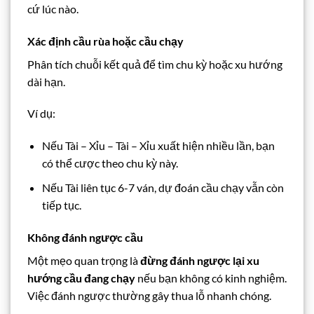
cứ lúc nào.
Xác định cầu rùa hoặc cầu chạy
Phân tích chuỗi kết quả để tìm chu kỳ hoặc xu hướng
dài hạn.
Ví dụ:
Nếu Tài – Xỉu – Tài – Xỉu xuất hiện nhiều lần, bạn
có thể cược theo chu kỳ này.
Nếu Tài liên tục 6-7 ván, dự đoán cầu chạy vẫn còn
tiếp tục.
Không đánh ngược cầu
Một mẹo quan trọng là
đừng đánh ngược lại xu
hướng cầu đang chạy
nếu bạn không có kinh nghiệm.
Việc đánh ngược thường gây thua lỗ nhanh chóng.